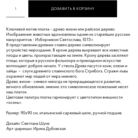
ДОБАВИТЬ В КОРЗИНУ
Ключевой мотив платка – древо жизни или райское дерево.
Изображения животных вдохновлены одним из старейших русских
манускриптов - Изборником Святослава, 1073 г.
В представлении древних славян дерево символизирует
устройство мироздания. В кроне дерева вызревают все известные
плоды и цветы, произрастающие на земле. Крону дерева заселяют
птицы, которые в русском фольклоре и прикладном искусстве
воплощают доброе начало. У ствола Древа пасутся кони, олени и
зайцы – слуги древнего славянского бога Стрибога. Стражи-львы
охраняют мир людей от мира нижнего.
Древо жизни - символ никогда не прекращающегося развития,
вечного обновления, именно это символическое пожелание несет
наш платок.
Цветовая палитра платка гармонирует с цветотипом внешности
«осень».
Размер: 90х90 см, итальянский саржевый шелк, ручной подшив.
Дизайн: Светлана Шунк
Арт-дирекшн: Ирина Дубовская