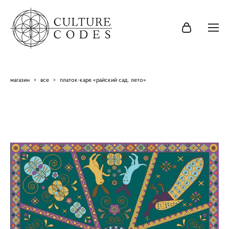
магазин
>
все
>
платок-каре «райский сад. лето»