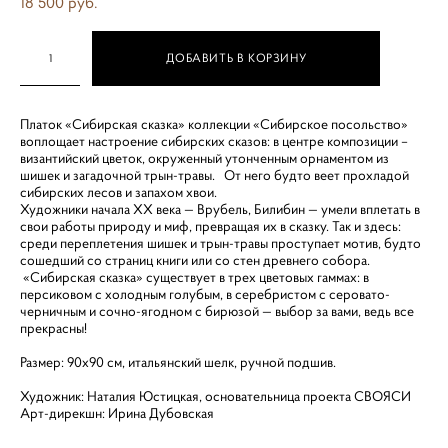
18 500 pуб.
ДОБАВИТЬ В КОРЗИНУ
Платок «Сибирская сказка» коллекции «Сибирское посольство»
воплощает настроение сибирских сказов: в центре композиции –
византийский цветок, окруженный утонченным орнаментом из
шишек и загадочной трын-травы. От него будто веет прохладой
сибирских лесов и запахом хвои.
Художники начала XX века — Врубель, Билибин — умели вплетать в
свои работы природу и миф, превращая их в сказку. Так и здесь:
среди переплетения шишек и трын-травы проступает мотив, будто
сошедший со страниц книги или со стен древнего собора.
«Сибирская сказка» существует в трех цветовых гаммах: в
персиковом с холодным голубым, в серебристом с серовато-
черничным и сочно-ягодном с бирюзой — выбор за вами, ведь все
прекрасны!
Размер: 90х90 см, итальянский шелк, ручной подшив.
Художник: Наталия Юстицкая, основательница проекта СВОЯСИ
Арт-дирекшн: Ирина Дубовская